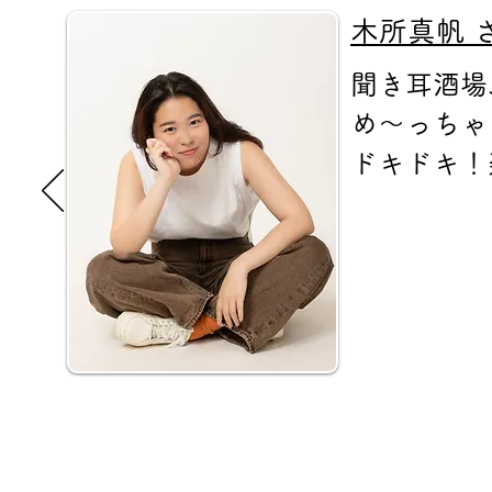
​木所真帆 
聞き耳酒場
め〜っちゃ
ドキドキ！