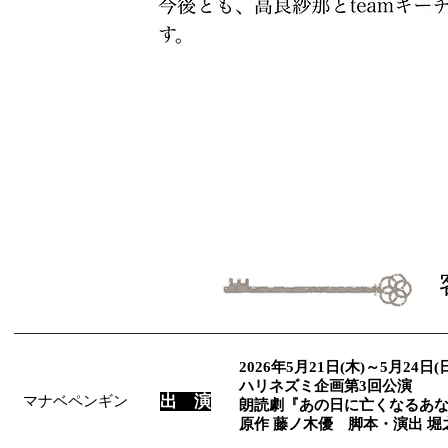
2026年5月21日(木)～5月24日(
ハリネズミ企画第3回公演
​マナベペンギン
​出 演
朗読劇『あの日に亡くなるあ
原作 藤ノ木優 脚本・演出 堀